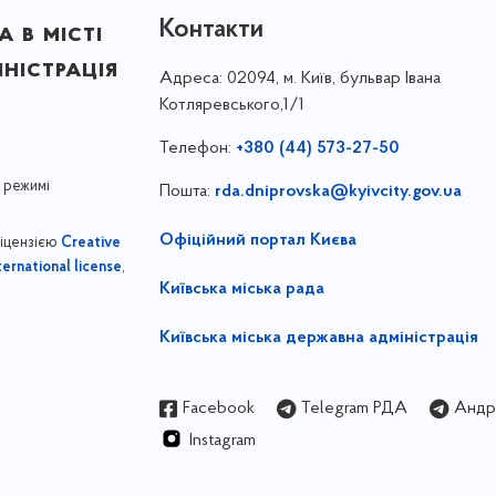
Контакти
 в місті
ністрація
Адреса:
02094, м. Київ, бульвар Івана
Котляревського,1/1
Телефон:
+380 (44) 573-27-50
 режимі
Пошта:
rda.dniprovska@kyivcity.gov.ua
Офіційний портал Києва
ліцензією
Creative
,
ernational license
Київська міська рада
Київська міська державна адміністрація
Facebook
Telegram РДА
Андрі
Instagram