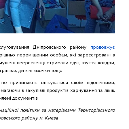
бслуговування Дніпровського району
продовжує
ішньо переміщеним особам, які зареєстровані в
ушені пеерселенці отримали одяг, взуття, ковдри,
іграшки, дитячі візочки тощо.
не припиняють опікуватися своїм підопічними,
агаючи в закупівлі продуктів харчування та ліків,
млені документів.
маційної політики за матеріалами Територіального
овського району м. Києва