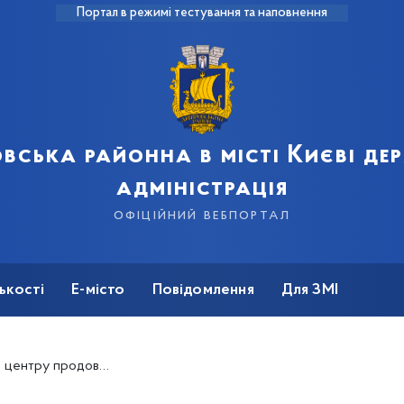
Портал в режимі тестування та наповнення
вська районна в місті Києві д
адміністрація
офіційний вебпортал
ькості
Е-місто
Повідомлення
Для ЗМІ
ють надавати допомогу ВПО