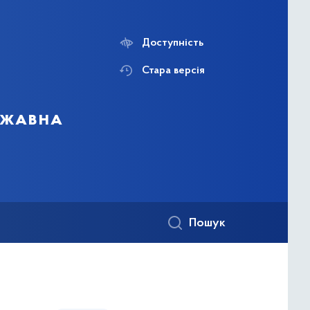
Доступність
Стара версія
ержавна
Пошук