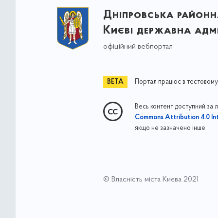
Дніпровська районна
Києві державна адмі
офіційний вебпортал
Портал працює в тестовому
Весь контент доступний за 
Commons Attribution 4.0 Int
якщо не зазначено інше
© Власність міста Києва 2021