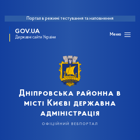
Портал в режимі тестування та наповнення
GOV.UA
Меню
Державні сайти України
Дніпровська районна в
місті Києві державна
адміністрація
офіційний вебпортал