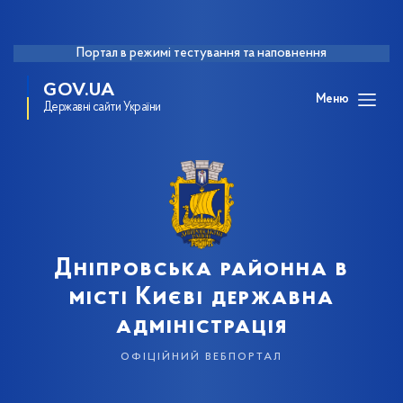
Портал в режимі тестування та наповнення
GOV.UA
Меню
Державні сайти України
Дніпровська районна в
місті Києві державна
адміністрація
офіційний вебпортал