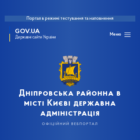
Портал в режимі тестування та наповнення
GOV.UA
Меню
Державні сайти України
Дніпровська районна в
місті Києві державна
адміністрація
офіційний вебпортал