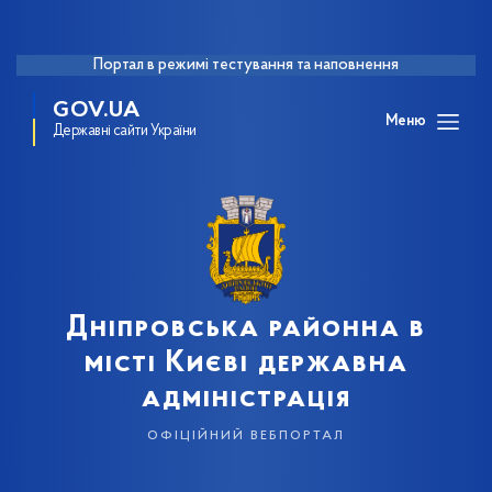
Портал в режимі тестування та наповнення
GOV.UA
Меню
Державні сайти України
Дніпровська районна в
місті Києві державна
адміністрація
офіційний вебпортал