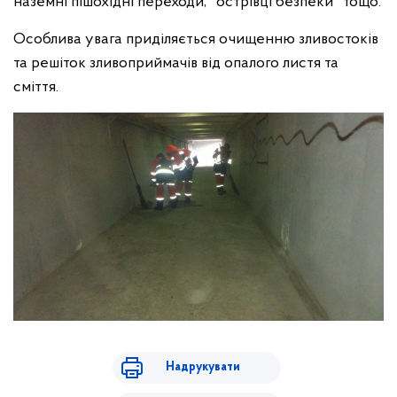
наземні пішохідні переходи, "острівці безпеки" тощо.
Особлива увага приділяється очищенню зливостоків
та решіток зливоприймачів від опалого листя та
сміття.
Надрукувати