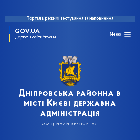
Портал в режимі тестування та наповнення
GOV.UA
Меню
Державні сайти України
Дніпровська районна в
місті Києві державна
адміністрація
офіційний вебпортал