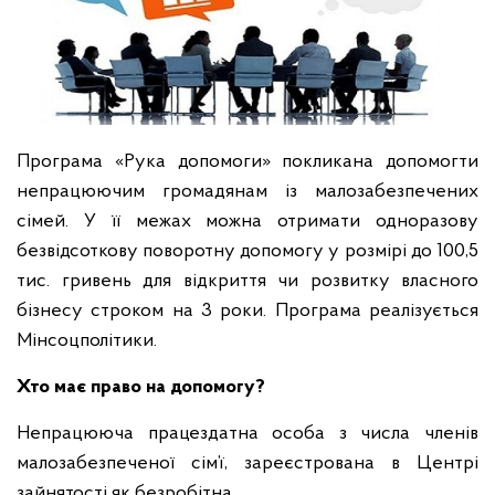
Програма «Рука допомоги» покликана допомогти
непрацюючим громадянам із малозабезпечених
сімей. У її межах можна отримати одноразову
безвідсоткову поворотну допомогу у розмірі до 100,5
тис. гривень для відкриття чи розвитку власного
бізнесу строком на 3 роки. Програма реалізується
Мінсоцполітики.
Хто має право на допомогу?
Непрацююча працездатна особа з числа членів
малозабезпеченої сім’ї, зареєстрована в Центрі
зайнятості як безробітна.