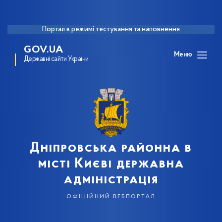
Портал в режимі тестування та наповнення
GOV.UA
Меню
Державні сайти України
Дніпровська районна в
місті Києві державна
адміністрація
офіційний вебпортал