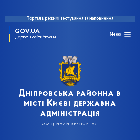
Портал в режимі тестування та наповнення
GOV.UA
Меню
Державні сайти України
Дніпровська районна в
місті Києві державна
адміністрація
офіційний вебпортал