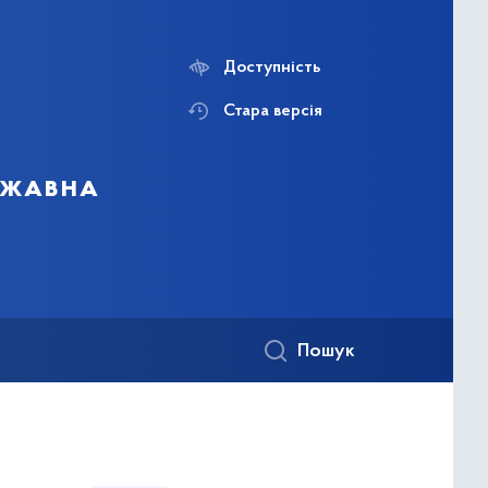
Доступність
Стара версія
ержавна
Пошук