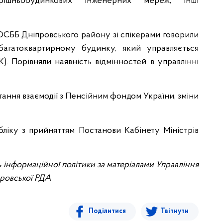
трішньобудинкових інженерних мереж, інші
ОСББ Дніпровського району зі спікерами говорили
багатоквартирному будинку, який управляється
. Порівняли наявність відмінностей в управлінні
итання взаємодії з Пенсійним фондом України, зміни
ліку з прийняттям Постанови Кабінету Міністрів
ь інформаційної політики за матеріалами Управління
ровської РДА
Поділитися
Твітнути