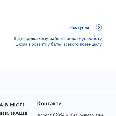
Наступна
В Дніпровському районі продовжує роботу
школа з розвитку батьківського потенціалу
Контакти
 в місті
ністрація
Адреса:
02094, м. Київ, бульвар Івана