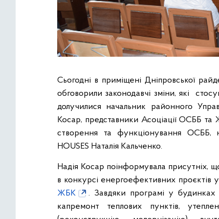
Сьогодні в приміщені Дніпровської рай
обговорили законодавчі зміни, які стос
долучилися начальник районного Управ
Косар, представники Асоціації ОСББ та 
створення та функціонування ОСББ, 
HOUSES Наталія Кальченко.
Надія Косар поінформувала присутніх, що
в конкурсі енергоефективних проєктів 
ЖБК
. Завдяки програмі у будинках 
капремонт теплових пунктів, утепле