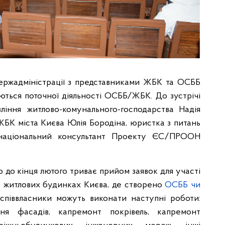
держадміністрації з представниками ЖБК та ОСББ
уються поточної діяльності ОСББ/ЖБК. До зустрічі
ління житлово-комунального-господарства Надія
ЖБК міста Києва Юлія Бородіна, юристка з питань
національний консультант Проекту ЄС/ПРООН
 до кінця лютого триває прийом заявок для участі
у житлових будинках Києва, де створено
ОСББ чи
співвласники можуть виконати наступні роботи:
ння фасадів, капремонт покрівель, капремонт