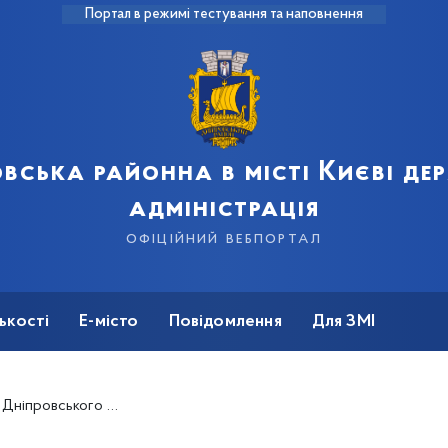
Портал в режимі тестування та наповнення
вська районна в місті Києві д
адміністрація
офіційний вебпортал
ькості
Е-місто
Повідомлення
Для ЗМІ
одавчі зміни стосовно їх діяльності