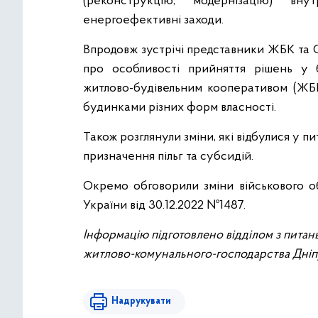
(реконструкцію, модернізацію) вну
енергоефективні заходи.
Впродовж зустрічі представники ЖБК та 
про особливості прийняття рішень у 
житлово-будівельним кооперативом (ЖБК)
будинками різних форм власності.
Також розглянули зміни, які відбулися у п
призначення пільг та субсидій.
Окремо обговорили зміни військового об
України від 30.12.2022 №1487.
Інформацію підготовлено відділом з питан
житлово-комунального-господарства Дніп
Надрукувати