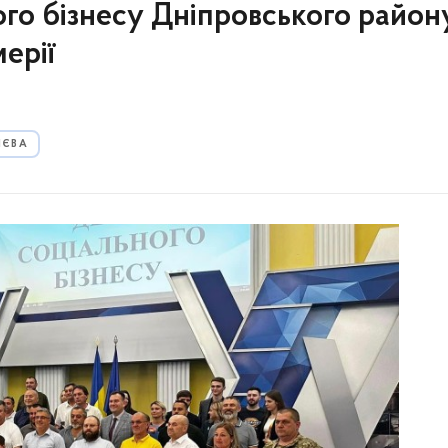
ого бізнесу Дніпровського район
ерії
ИЄВА