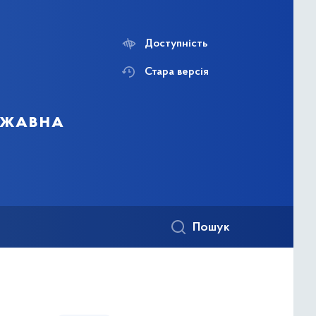
Доступність
Стара версія
ержавна
Пошук