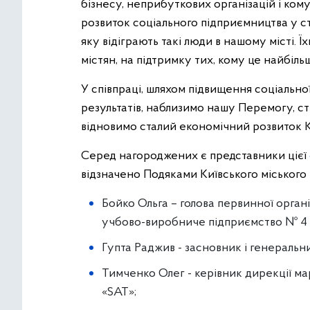
бізнесу, неприбуткових організацій і ком
розвиток соціального підприємництва у ст
яку відіграють такі люди в нашому місті. 
містян, на підтримку тих, кому це найбіль
У співпраці, шляхом підвищення соціально
результатів, наблизимо нашу Перемогу, 
відновимо сталий економічний розвиток К
Серед нагороджених є представники цієї
відзначено Подяками Київського міського 
Бойко Ольга – голова первинної орган
учбово-виробниче підприємство № 4 У
Гупта Раджив - засновник і генераль
Тимченко Олег - керівник дирекції м
«SАТ»;