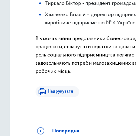
Тиркало Віктор - президент громадсько
Хіміченко Віталій – директор підприє
виробниче підприємство № 4 Українсь
В умовах війни представники бізнес-се
працювати, сплачувати податки та давати
роль соціального підприємництва полягає у
задовольняють потреби малозахищених в
робочих місць.
Надрукувати
Попередня