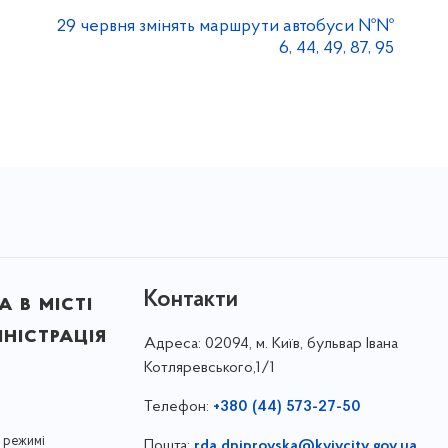
29 червня змінять маршрути автобуси №№
6, 44, 49, 87, 95
Контакти
 в місті
ністрація
Адреса:
02094, м. Київ, бульвар Івана
Котляревського,1/1
Телефон:
+380 (44) 573-27-50
 режимі
Пошта:
rda.dniprovska@kyivcity.gov.ua