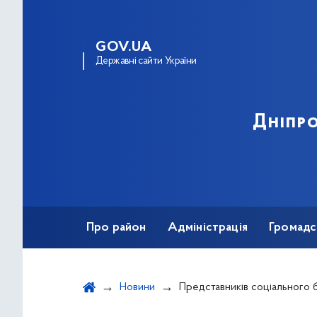
GOV.UA
Державні сайти України
Дніпро
Про район
Адміністрація
Громадс
Новини
Представників соціального бізнесу Дніпровського район