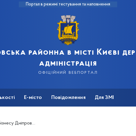
Портал в режимі тестування та наповнення
вська районна в місті Києві д
адміністрація
офіційний вебпортал
ькості
Е-місто
Повідомлення
Для ЗМІ
у відзначили у столичній мерії