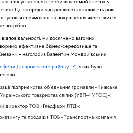
унальних установ, які зробили вагомий внесок у
олиці. Ці нагороди підкреслюють важливість ролі,
Їхні зусилля спрямовані на покращення якості життя
ше потрібно.
ї відповідальності, ми досягнемо вагомих
створимо ефективне бізнес-середовище та
иєва»», – наголосив Валентин Мондриївський.
сфери Дніпровського району
, яких було
голови:
ізації підприємства об’єднання громадян «Київське
країнського товариства сліпих (УВП-4 УТОС)»;
ний директор ТОВ «Гледфарм ЛТД»;
аркетингу та продажів ТОВ «Транспортна компанія