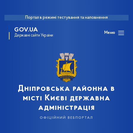
Портал в режимі тестування та наповнення
GOV.UA
Меню
Державні сайти України
Дніпровська районна в
місті Києві державна
адміністрація
офіційний вебпортал