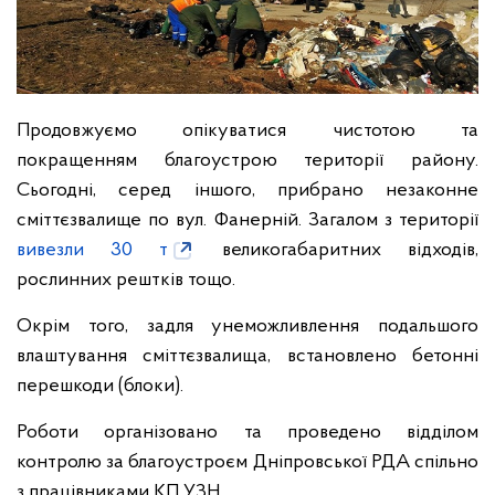
Продовжуємо опікуватися чистотою та
покращенням благоустрою території району.
Сьогодні, серед іншого,
прибрано незаконне
сміттєзвалище по вул. Фанерній. Загалом з території
вивезли 30 т
великогабаритних відходів,
рослинних рештків тощо.
Окрім того, задля унеможливлення подальшого
влаштування сміттєзвалища, встановлено бетонні
перешкоди (блоки).
Роботи організовано та проведено відділом
контролю за благоустроєм Дніпровської РДА спільно
з працівниками КП УЗН.