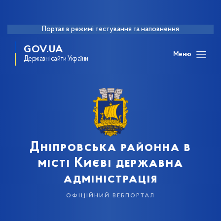
Портал в режимі тестування та наповнення
GOV.UA
Меню
Державні сайти України
Дніпровська районна в
місті Києві державна
адміністрація
офіційний вебпортал