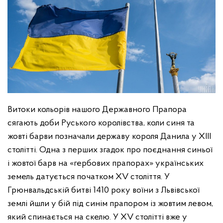
Витоки кольорів нашого Державного Прапора
сягають доби Руського королівства, коли синя та
жовті барви позначали державу короля Данила у ХІІІ
столітті. Одна з перших згадок про поєднання синьої
і жовтої барв на «гербових прапорах» українських
земель датується початком ХV століття.
У
Грюнвальдській битві 1410 року воїни з Львівської
землі йшли у бій під синім прапором із жовтим левом,
який спинається на скелю. У ХV столітті вже у