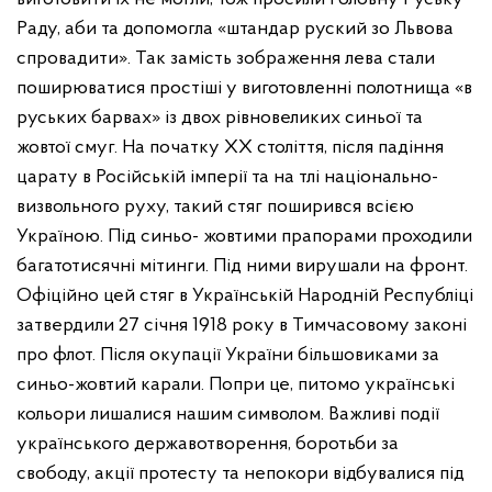
Раду, аби та допомогла «штандар руский зо Львова
спровадити». Так замість зображення лева стали
поширюватися простіші у виготовленні полотнища «в
руських барвах» із двох рівновеликих синьої та
жовтої смуг.
На початку ХХ століття, після падіння
царату в Російській імперії та на тлі національно-
визвольного руху, такий стяг поширився всією
Україною. Під синьо- жовтими прапорами проходили
багатотисячні мітинги. Під ними вирушали на фронт.
Офіційно цей стяг в Українській Народній Республіці
затвердили 27 січня 1918 року в Тимчасовому законі
про флот.
Після окупації України більшовиками за
синьо-жовтий карали. Попри це, питомо українські
кольори лишалися нашим символом. Важливі події
українського державотворення, боротьби за
свободу, акції протесту та непокори відбувалися під