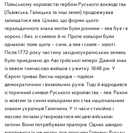
Польському королівстві гербом Руського воєводства
(Львівська, Галицька та інші землі) продовжував
залишатися лев.
Цікаво, що форми цього
геральдичного знака могли були різними – лев був і в
короні, і без, зі скелею й ні. Проте кольори були
однакові: поле щита – синє, а лев і скеля – золоті.
Після 1772 року частину західноукраїнських земель
було приєднано до Австрійської імперії. Давній знак
із левом тимчасово вийшов з ужитку.
1848 рік. У
Європі триває Весна народів – підйом
демократичних і визвольних рухів. Тоді й відродився
історичний символ Руського королівства – лев. Разом
із жовтим та синім кольорами він став національним
знаком українців Галичини.
У ті часи стихійно і
масово почали утворюватися місцеві військові
загони. Вони потребували прапорів. Однак швидко
виготовити їх не могли, тож просили Головну Руську