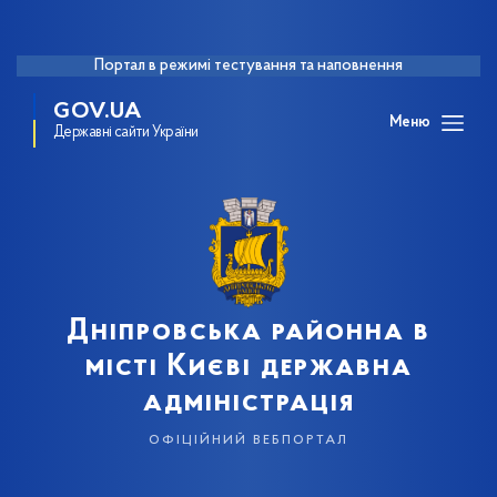
Портал в режимі тестування та наповнення
GOV.UA
Меню
Державні сайти України
Дніпровська районна в
місті Києві державна
адміністрація
офіційний вебпортал