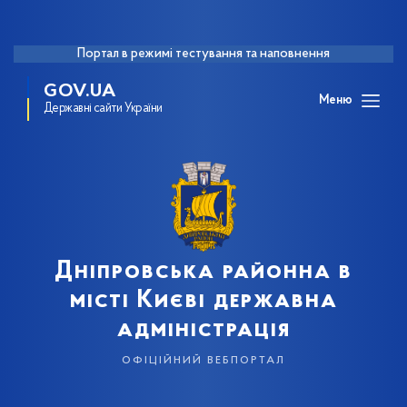
Портал в режимі тестування та наповнення
GOV.UA
Меню
Державні сайти України
Дніпровська районна в
місті Києві державна
адміністрація
офіційний вебпортал