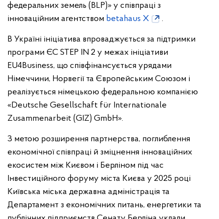
федеральних земель (BLP)» у співпраці з
інноваційним агентством
betahaus X
.
В Україні ініціатива впроваджується за підтримки
програми ЄС STEP IN 2 у межах ініціативи
EU4Business, що співфінансується урядами
Німеччини, Норвегії та Європейським Союзом і
реалізується німецькою федеральною компанією
«Deutsche Gesellschaft für Internationale
Zusammenarbeit (GIZ) GmbH».
З метою розширення партнерства, поглиблення
економічної співпраці й зміцнення інноваційних
екосистем між Києвом і Берліном під час
Інвестиційного форуму міста Києва у 2025 році
Київська міська державна адміністрація та
Департамент з економічних питань, енергетики та
публічних підприємств Сенату Берліна уклали