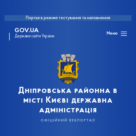
Портал в режимі тестування та наповнення
GOV.UA
Меню
Державні сайти України
Дніпровська районна в
місті Києві державна
адміністрація
офіційний вебпортал