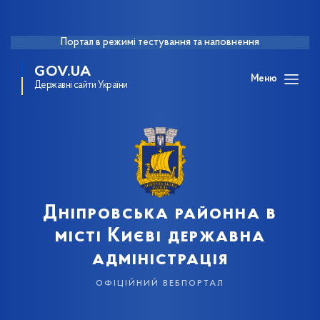
Портал в режимі тестування та наповнення
GOV.UA
Меню
Державні сайти України
Дніпровська районна в
місті Києві державна
адміністрація
офіційний вебпортал