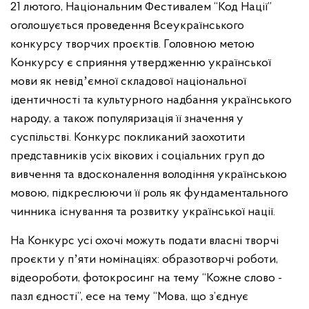
21 лютого, Національним Фестивалем “Код Нації”
оголошується проведення Всеукраїнського
конкурсу творчих проєктів. Головною метою
Конкурсу є сприяння утвердженню української
мови як невідʼємної складової національної
ідентичності та культурного надбання українського
народу, а також популяризація її значення у
суспільстві. Конкурс покликаний заохотити
представників усіх вікових і соціальних груп до
вивчення та вдосконалення володіння українською
мовою, підкреслюючи її роль як фундаментального
чинника існування та розвитку української нації.
На Конкурс усі охочі можуть подати власні творчі
проєкти у пʼяти номінаціях: образотворчі роботи,
відеороботи, фотокросинг на тему “Кожне слово -
пазл єдності”, есе на тему “Мова, що з’єднує