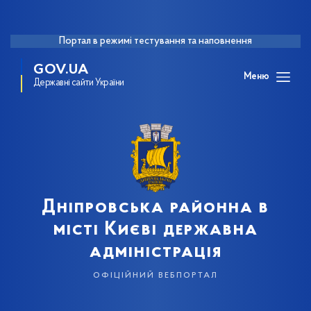
Портал в режимі тестування та наповнення
GOV.UA
Меню
Державні сайти України
Дніпровська районна в
місті Києві державна
адміністрація
офіційний вебпортал