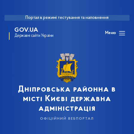
Портал в режимі тестування та наповнення
GOV.UA
Меню
Державні сайти України
Дніпровська районна в
місті Києві державна
адміністрація
офіційний вебпортал