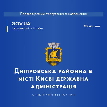
Портал в режимі тестування та наповнення
GOV.UA
Меню
Державні сайти України
Дніпровська районна в
місті Києві державна
адміністрація
офіційний вебпортал