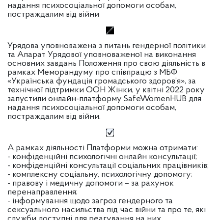
надання психосоціальної допомоги особам,
постраждалим від війни
Урядова уповноважена з питань гендерної політики
та Апарат Урядової уповноваженої на виконання
основних завдань Положення про свою діяльність в
рамках Меморандуму про співпрацю з МБФ
«Українська фундація громадського здоров’я», за
технічної підтримки ООН Жінки, у квітні 2022 року
запустили онлайн-платформу SafeWomenHUB для
надання психосоціальної допомоги особам,
постраждалим від війни.
А рамках діяльності Платформи можна отримати:
- конфіденційні психологічні онлайн консультації;
- конфіденційні консультації соціальних працівників;
- комплексну соціальну, психологічну допомогу;
- правову і медичну допомоги – за рахунок
перенаправлення;
- інформування щодо загроз гендерного та
сексуального насильства під час війни та про те, які
служби доступні для реагування на них.