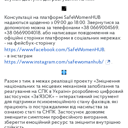
Консультації на платформі SafeWomenHUB
надаються щоденно з 09:00 до 18:00. Звернутися за
допомогою можна за телефонами +38 0669004569,
+38 0669004018, або написавши повідомлення на
офіційні сторінки платформи в соціальних мережах:
- на фейсбук-сторінку
https://www.facebook.com/SafeWomenHUB
;
- в інстаграм
https://www.instagram.com/safewomanhub/
.
Разом з тим, в межах реалізації проекту «Зміцнення
національних та місцевих механізмів запобігання та
реагування на СПК в Україні» розроблено цифровий
застосунок «Зв’ЯЗОК» – інтерактивний інструмент
для підтримки психоемоційного стану фахівців, які
працюють із постраждалими від насильства за
ознакою статі та СНПК. Застосунок дозволяє
зменшити симптоми професійного вигорання,
зберегти емоційний ресурс та зміцнити внутрішню
стійкість.