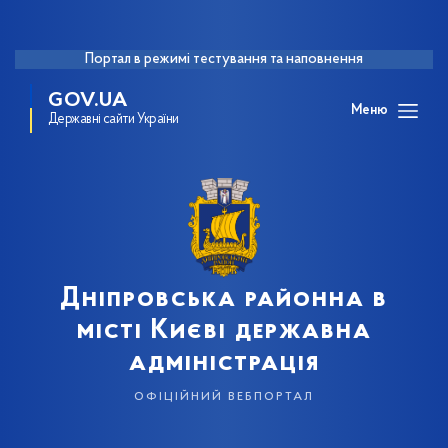
Портал в режимі тестування та наповнення
GOV.UA
Меню
Державні сайти України
Дніпровська районна в
місті Києві державна
адміністрація
офіційний вебпортал