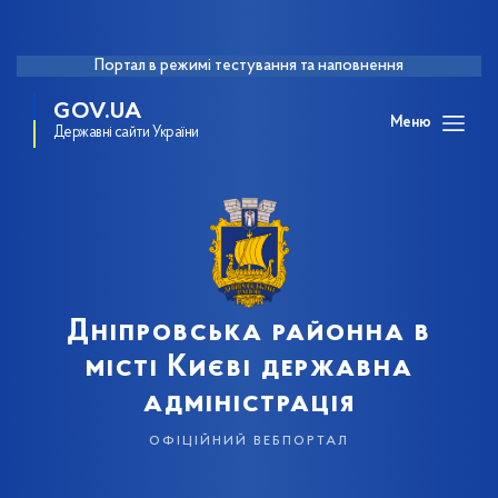
Портал в режимі тестування та наповнення
GOV.UA
Меню
Державні сайти України
Дніпровська районна в
місті Києві державна
адміністрація
офіційний вебпортал