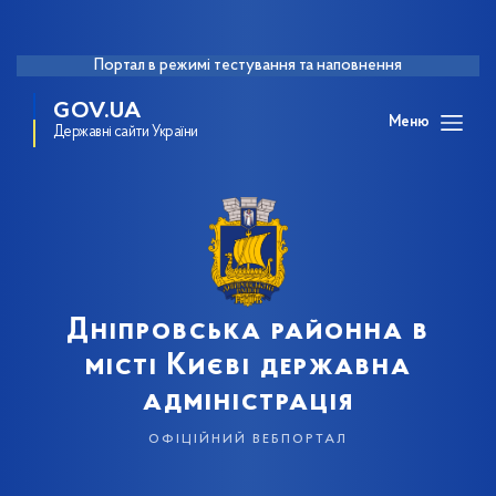
Портал в режимі тестування та наповнення
GOV.UA
Меню
Державні сайти України
Дніпровська районна в
місті Києві державна
адміністрація
офіційний вебпортал