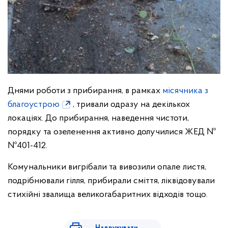
Днями роботи з прибирання, в рамках
місячника з
благоустрою
, тривали одразу на декількох
локаціях. До прибирання, наведення чистоти,
порядку та озеленення активно долучилися ЖЕД №
№401-412.
Комунальники вигрібали та вивозили опале листя,
подрібнювали гілля, прибирали сміття, ліквідовували
стихійні звалища великогабаритних відходів тощо.