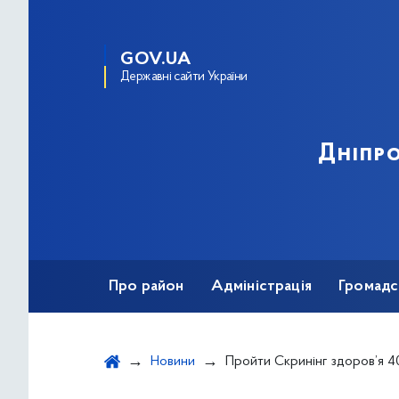
GOV.UA
Державні сайти України
Дніпро
Про район
Адміністрація
Громадс
Новини
Пройти Скринінг здоров’я 40+ стане зручніше: Уряд ухвалив зм