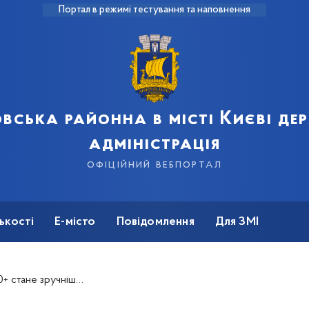
Портал в режимі тестування та наповнення
вська районна в місті Києві д
адміністрація
офіційний вебпортал
ькості
Е-місто
Повідомлення
Для ЗМІ
іни до порядку реалізації програми