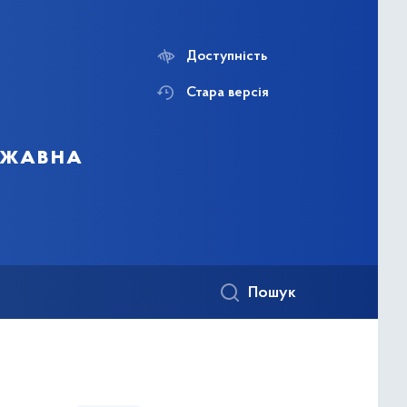
Доступність
Стара версія
ержавна
Пошук