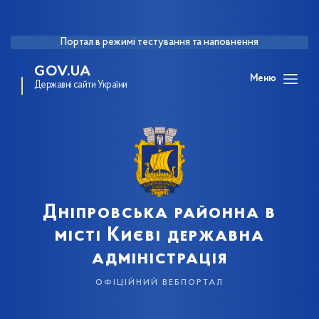
Портал в режимі тестування та наповнення
GOV.UA
Меню
Державні сайти України
Дніпровська районна в
місті Києві державна
адміністрація
офіційний вебпортал