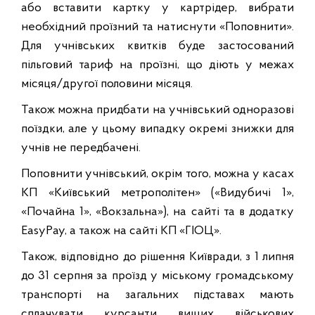
або вставити картку у картрідер, вибрати
необхідний проїзний та натиснути «Поповнити».
Для учнівських квитків буде застосований
пільговий тариф на проїзні, що діють у межах
місяця/другої половини місяця.
Також можна придбати на учнівський одноразові
поїздки, але у цьому випадку окремі знижки для
учнів не передбачені.
Поповнити учнівський, окрім того, можна у касах
КП «Київський метрополітен» («Видубичі 1»,
«Почайна 1», «Вокзальна»), на сайті та в додатку
EasyPay, а також на сайті КП «ГІОЦ».
Також, відповідно до рішення Київради, з 1 липня
до 31 серпня за проїзд у міському громадському
транспорті на загальних підставах мають
сплачувати курсанти вищих військових