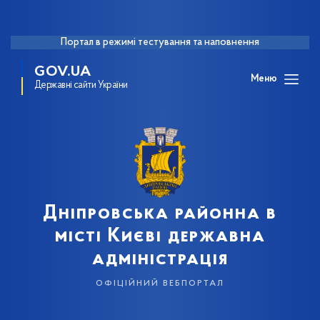
Портал в режимі тестування та наповнення
GOV.UA
Меню
Державні сайти України
Дніпровська районна в
місті Києві державна
адміністрація
офіційний вебпортал