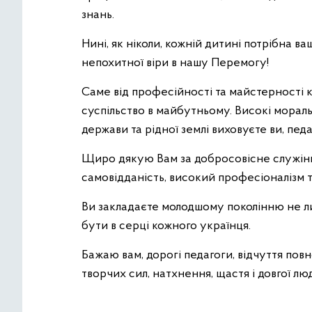
знань.
Нині, як ніколи, кожній дитині потрібна в
непохитної віри в нашу Перемогу!
Саме від професійності та майстерності 
суспільство в майбутньому. Високі моральн
держави та рідної землі виховуєте ви, пе
Щиро дякую Вам за добросовісне служінн
самовідданість, високий професіоналізм т
Ви закладаєте молодшому поколінню не лиш
бути в серці кожного українця.
Бажаю вам, дорогі педагоги, відчуття повн
творчих сил, натхнення, щастя і довгої люд