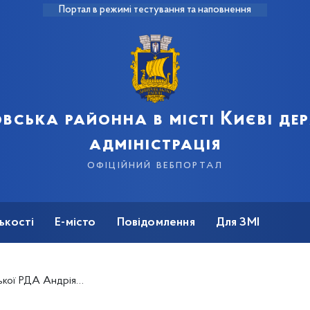
Портал в режимі тестування та наповнення
вська районна в місті Києві д
адміністрація
офіційний вебпортал
ькості
Е-місто
Повідомлення
Для ЗМІ
ія з Днем працівників освіти