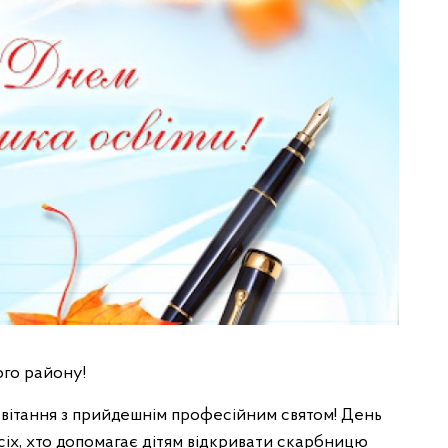
го району!
і вітання з прийдешнім професійним святом! День
всіх, хто допомагає дітям відкривати скарбницю