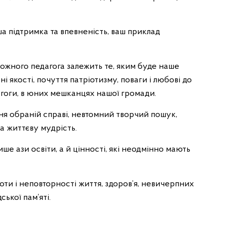
аша підтримка та впевненість, ваш приклад
кожного педагога залежить те, яким буде наше
і якості, почуття патріотизму, поваги і любові до
дагоги, в юних мешканцях нашої громади.
я обраній справі, невтомний творчий пошук,
а життєву мудрість.
е ази освіти, а й цінності, які неодмінно мають
оти і неповторності життя, здоров’я, невичерпних
ської пам’яті.