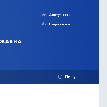
Доступність
Стара версія
ержавна
Пошук