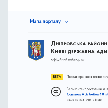
Мапа порталу
Дніпровська районна
Києві державна адмі
офіційний вебпортал
Портал працює в тестовому
Весь контент доступний за 
Commons Attribution 4.0 Int
якщо не зазначено інше