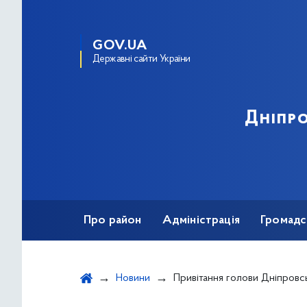
GOV.UA
Державні сайти України
Дніпро
Про район
Адміністрація
Громадс
Новини
Привітання голови Дніпровської РДА Андрія Палад