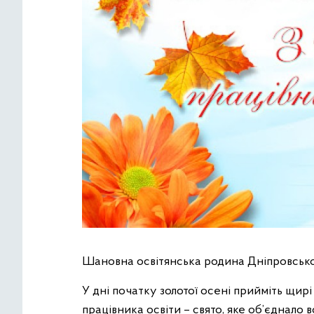
Шановна освітянська родина Дніпровсько
У дні початку золотої осені прийміть щир
працівника освіти – свято, яке об’єднало 