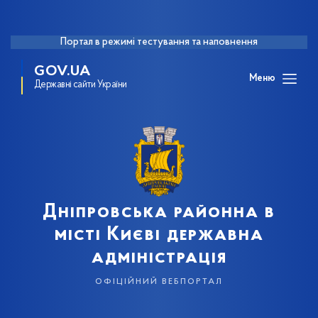
Портал в режимі тестування та наповнення
GOV.UA
Меню
Державні сайти України
Дніпровська районна в
місті Києві державна
адміністрація
офіційний вебпортал