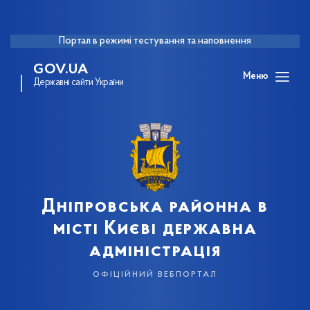
Портал в режимі тестування та наповнення
GOV.UA
Меню
Державні сайти України
Дніпровська районна в
місті Києві державна
адміністрація
офіційний вебпортал