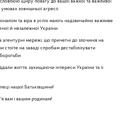
словлюю щиру повагу до вашої важкої та важливої
умовах зовнішньої агресії.
оналізм та віра в успіх мають надзвичайно важливе
ної й незалежної України.
 агентурні мережі, що причетні до злочинів на
и стоїте на заваді спробам дестабілізувати
 боротьби.
іддали життя, захищаючи інтереси України та її
пеці нашої Батьківщини!
'я вам і вашим родинам!