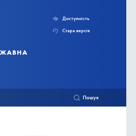
Доступність
Стара версія
ержавна
Пошук