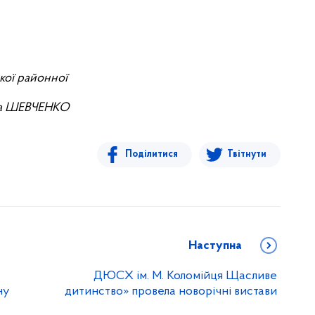
кої районної
ена ШЕВЧЕНКО
Поділитися
Твітнути
Наступна
ДЮСХ ім. М. Коломійця Щасливе
ну
дитинство» провела новорічні вистави