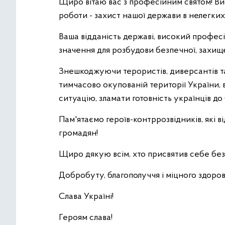
Щиро вітаю вас з професійним святом! Ви
роботи - захист нашої держави в нелегких 
Ваша відданість державі, високий професі
значення для розбудови безпечної, захище
Знешкоджуючи терористів, диверсантів та
тимчасово окупованій території України, в
ситуацію, зламати готовність українців до
Пам'ятаємо героїв-контррозвідників, які в
громадян!
Щиро дякую всім, хто присвятив себе без
Добробуту, благополуччя і міцного здоров
Слава Україні!
Героям слава!