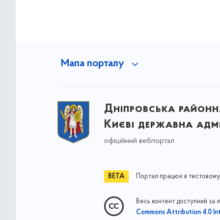
Мапа порталу
Дніпровська районна
Києві державна адмі
офіційний вебпортал
Портал працює в тестовому
Весь контент доступний за 
Commons Attribution 4.0 Int