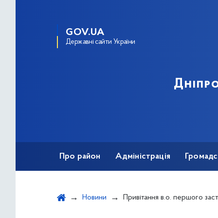
GOV.UA
Державні сайти України
Дніпро
Про район
Адміністрація
Громадс
Новини
Привітання в.о. першого заступника голови Дніпровської РДА Олени Шевченко з Днем вій