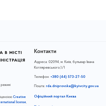
Контакти
 в місті
ністрація
Адреса:
02094, м. Київ, бульвар Івана
Котляревського,1/1
Телефон:
+380 (44) 573-27-50
 режимі
Пошта:
rda.dniprovska@kyivcity.gov.ua
Офіційний портал Києва
ліцензією
Creative
,
ernational license