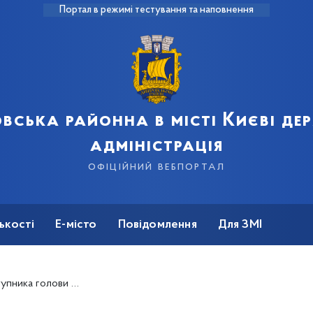
Портал в режимі тестування та наповнення
вська районна в місті Києві д
адміністрація
офіційний вебпортал
ькості
Е-місто
Повідомлення
Для ЗМІ
ськової контррозвідки Служби безпеки України