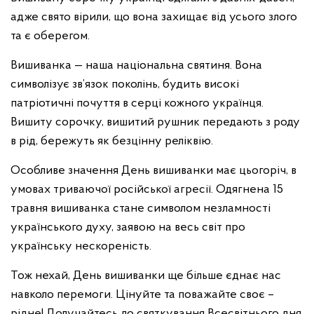
адже свято вірили, що вона захищає від усього злого
та є оберегом.
Вишиванка — наша національна святиня. Вона
символізує зв’язок поколінь, будить високі
патріотичні почуття в серці кожного українця.
Вишиту сорочку, вишитий рушник передають з роду
в рід, бережуть як безцінну реліквію.
Особливе значення День вишиванки має цьогоріч, в
умовах триваючої російської агресії. Одягнена 15
травня вишиванка стане символом незламності
українського духу, заявою на весь світ про
українську нескореність.
Тож нехай, День вишиванки ще більше єднає нас
навколо перемоги. Цінуйте та поважайте своє –
рідне! Долучайтесь до святкування Всесвітнього дня