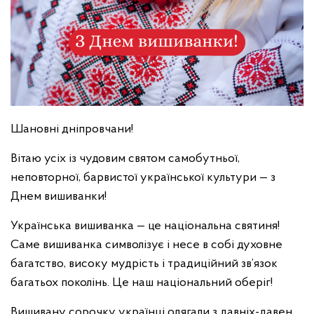
Шановні дніпровчани!
Вітаю усіх із чудовим святом самобутньої,
неповторної, барвистої української культури — з
Днем вишиванки!
Українська вишиванка — це національна святиня!
Саме вишиванка символізує і несе в собі духовне
багатство, високу мудрість і традиційний зв’язок
багатьох поколінь. Це наш національний оберіг!
Вишивану сорочку українці одягали з давніх-давен,