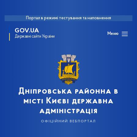
Портал в режимі тестування та наповнення
GOV.UA
Меню
Державні сайти України
Дніпровська районна в
місті Києві державна
адміністрація
офіційний вебпортал