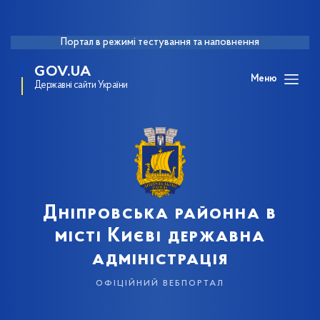
Портал в режимі тестування та наповнення
GOV.UA
Меню
Державні сайти України
Дніпровська районна в
місті Києві державна
адміністрація
офіційний вебпортал