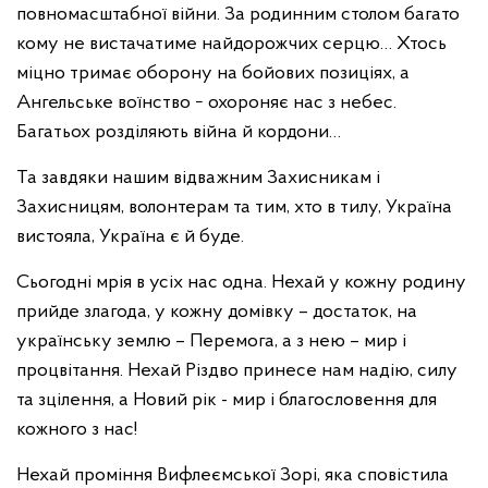
повномасштабної війни. За родинним столом багато
кому не вистачатиме найдорожчих серцю… Хтось
міцно тримає оборону на бойових позиціях, а
Ангельське воїнство − охороняє нас з небес.
Багатьох розділяють війна й кордони…
Та завдяки нашим відважним Захисникам і
Захисницям, волонтерам та тим, хто в тилу, Україна
вистояла, Україна є й буде.
Сьогодні мрія в усіх нас одна. Нехай у кожну родину
прийде злагода, у кожну домівку – достаток, на
українську землю – Перемога, а з нею – мир і
процвітання. Нехай Різдво принесе нам надію, силу
та зцілення, а Новий рік - мир і благословення для
кожного з нас!
Нехай проміння Вифлеємської Зорі, яка сповістила