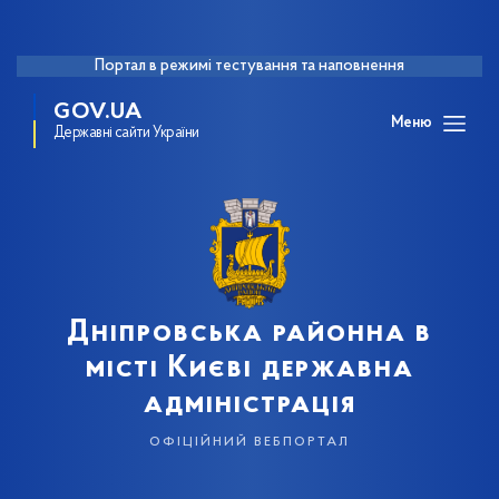
Портал в режимі тестування та наповнення
GOV.UA
Меню
Державні сайти України
Дніпровська районна в
місті Києві державна
адміністрація
офіційний вебпортал