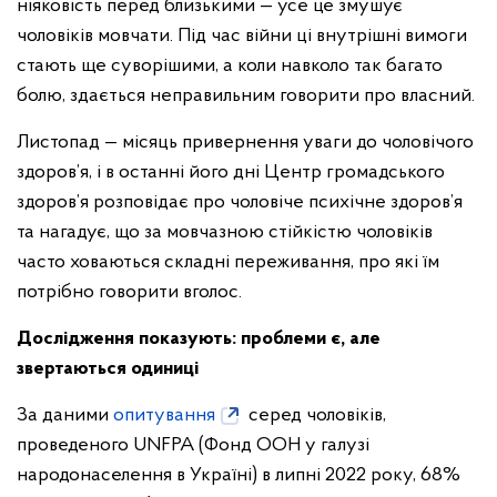
ніяковість перед близькими — усе це змушує
чоловіків мовчати. Під час війни ці внутрішні вимоги
стають ще суворішими, а коли навколо так багато
болю, здається неправильним говорити про власний.
Листопад — місяць привернення уваги до чоловічого
здоров’я, і в останні його дні Центр громадського
здоров’я розповідає про чоловіче психічне здоров’я
та нагадує, що за мовчазною стійкістю чоловіків
часто ховаються складні переживання, про які їм
потрібно говорити вголос.
Дослідження показують: проблеми є, але
звертаються одиниці
За даними
опитування
серед чоловіків,
проведеного UNFPA (Фонд ООН у галузі
народонаселення в Україні) в липні 2022 року, 68%