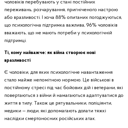
чоловіків перебувають у стані постійних
переживань, розчарування, пригніченого настрою
або вразливості. І хоча 88% опитаних погоджуються,
що психологічна підтримка важлива, 96% чоловіків
вважають, що не мають потреби у психологічній
підтримці.
Ті, кому найважче: як війна створює нові
вразливості
Є чоловіки, для яких психологічне навантаження
стало майже непомітною нормою. Це військові в
постійному стресі під час бойових дій і ветерани, які
повертаються з війни й намагаються адаптуватися до
життя в тилу. Також це рятувальники, поліціянти,
медики — люди, які допомагають долати тяжкі
наслідки смертоносних російських атак.