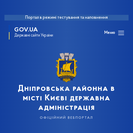
Портал в режимі тестування та наповнення
GOV.UA
Меню
Державні сайти України
Дніпровська районна в
місті Києві державна
адміністрація
офіційний вебпортал