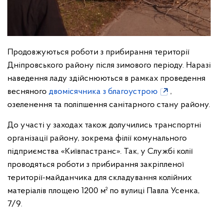
Продовжуються роботи з прибирання території
Дніпровського району після зимового періоду. Наразі
наведення ладу здійснюються в рамках проведення
весняного
двомісячника з благоустрою
,
озеленення та поліпшення санітарного стану району.
До участі у заходах також долучились транспортні
організації району, зокрема філії комунального
підприємства «Київпастранс». Так, у Службі колії
проводяться роботи з прибирання закріпленої
території-майданчика для складування колійних
матеріалів площею 1200 м² по вулиці Павла Усенка,
7/9.