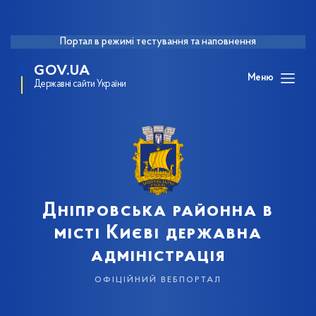
Портал в режимі тестування та наповнення
GOV.UA
Меню
Державні сайти України
Дніпровська районна в
місті Києві державна
адміністрація
офіційний вебпортал