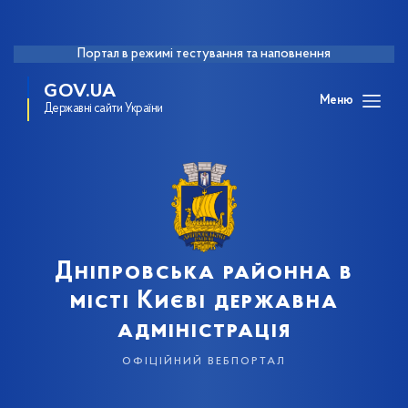
Портал в режимі тестування та наповнення
GOV.UA
Меню
Державні сайти України
Дніпровська районна в
місті Києві державна
адміністрація
офіційний вебпортал