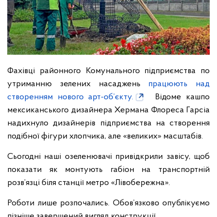
Фахівці районного Комунального підприємства по
утриманню зелених насаджень
працюють над
створенням нового арт-об’єкту.
Відоме кашпо
мексиканського дизайнера Хермана Флореса Гарсіа
надихнуло дизайнерів підприємства на створення
подібної фігури хлопчика, але «великих» масштабів.
Сьогодні наші озеленювачі привідкрили завісу, щоб
показати як монтують габіон на транспортній
розв’язці біля станції метро «Лівобережна».
Роботи лише розпочались. Обов’язково опублікуємо
пізніше завершений вигляд конструкції.