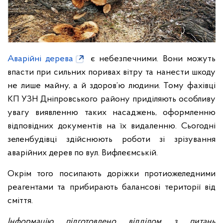
Аварійні дерева
є небезпечними. Вони можуть
впасти при сильних поривах вітру та нанести шкоду
не лише майну, а й здоров’ю людини. Тому фахівці
КП УЗН Дніпровського району приділяють особливу
увагу виявленню таких насаджень, оформленню
відповідних документів на їх видаленню. Сьогодні
зеленбудівці здійснюють роботи зі зрізування
аварійних дерев по вул. Вифлеємській.
Окрім того посипають доріжки протиожеледними
реагентами та прибирають балансові території від
сміття.
Інформацію підготовлено відділом з питань