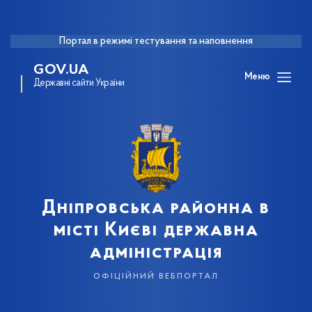
Портал в режимі тестування та наповнення
GOV.UA
Меню
Державні сайти України
Дніпровська районна в
місті Києві державна
адміністрація
офіційний вебпортал