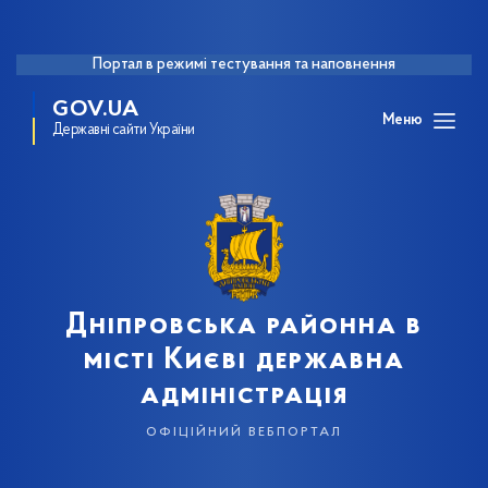
Портал в режимі тестування та наповнення
GOV.UA
Меню
Державні сайти України
Дніпровська районна в
місті Києві державна
адміністрація
офіційний вебпортал