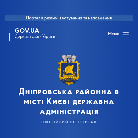
Портал в режимі тестування та наповнення
GOV.UA
Меню
Державні сайти України
Дніпровська районна в
місті Києві державна
адміністрація
офіційний вебпортал