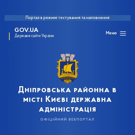
Портал в режимі тестування та наповнення
GOV.UA
Меню
Державні сайти України
Дніпровська районна в
місті Києві державна
адміністрація
офіційний вебпортал