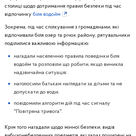
столиці щодо дотримання правил безпеки під час
відпочинку
біля водойм
.
Зокрема, під час спілкування з громадянами, які
відпочивали біля озер та річок району, рятувальники
поділилися важливою інформацією:
нагадали населенню правила поведінки біля
водойм та розповіли що робити, якщо виникла
надзвичайна ситуація;
наголосили батькам наглядати за дітьми та не
допускати до води;
повідомили алгоритм дій під час сигналу
"Повітряна тривога".
Крім того нагадали щодо мінної безпеки, видів
вибухонебезпечних предметів, які зараз поширені на