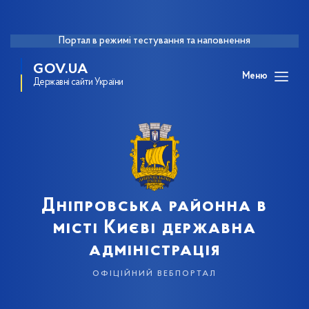
Портал в режимі тестування та наповнення
GOV.UA
Меню
Державні сайти України
Дніпровська районна в
місті Києві державна
адміністрація
офіційний вебпортал