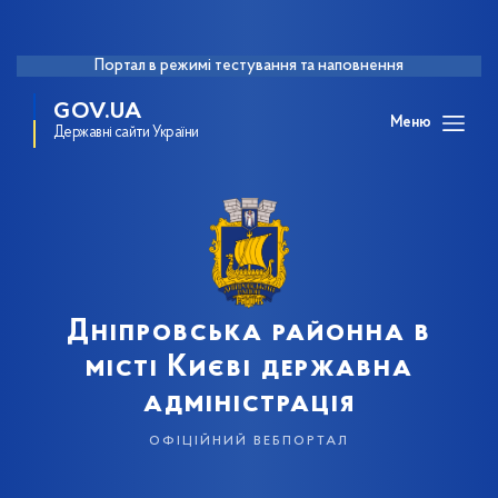
Портал в режимі тестування та наповнення
GOV.UA
Меню
Державні сайти України
Дніпровська районна в
місті Києві державна
адміністрація
офіційний вебпортал