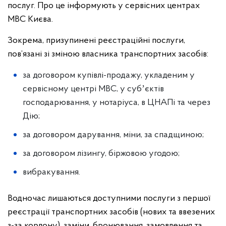
послуг. Про це інформують у сервісних центрах
МВС Києва.
Зокрема, призупинені реєстраційні послуги,
пов’язані зі зміною власника транспортних засобів:
за договором купівлі-продажу, укладеним у
сервісному центрі МВС, у субʼєктів
господарювання, у нотаріуса, в ЦНАПі та через
Дію;
за договором дарування, міни, за спадщиною;
за договором лізингу, біржовою угодою;
вибракування.
Водночас лишаються доступними послуги з першої
реєстрації транспортних засобів (нових та ввезених
з-за кордону), заміни, бронювання, замовлення та