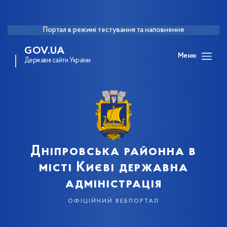
Портал в режимі тестування та наповнення
GOV.UA
Меню
Державні сайти України
Дніпровська районна в
місті Києві державна
адміністрація
офіційний вебпортал