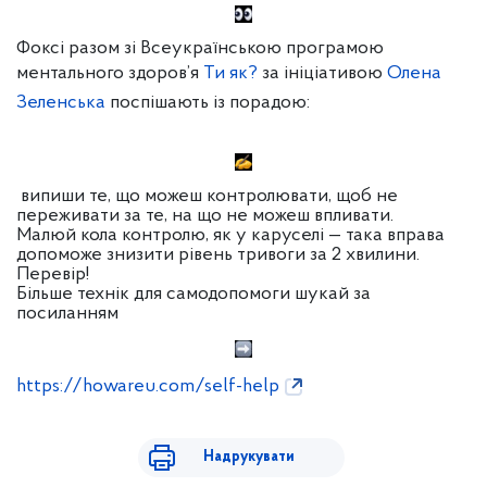
Фоксі разом зі Всеукраїнською програмою
ментального здоров’я
Ти як?
за ініціативою
Олена
Зеленська
поспішають із порадою:
випиши те, що можеш контролювати, щоб не
переживати за те, на що не можеш впливати.
Малюй кола контролю, як у каруселі — така вправа
допоможе знизити рівень тривоги за 2 хвилини.
Перевір!
Більше технік для самодопомоги шукай за
посиланням
https://howareu.com/self-help
Надрукувати