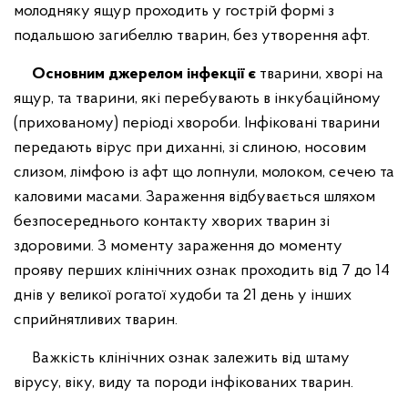
молодняку ящур проходить у гострій формі з
подальшою загибеллю тварин, без утворення афт.
Основним джерелом інфекції є
тварини, хворі на
ящур, та тварини, які перебувають в інкубаційному
(прихованому) періоді хвороби. Інфіковані тварини
передають вірус при диханні, зі слиною, носовим
слизом, лімфою із афт що лопнули, молоком, сечею та
каловими масами. Зараження відбувається шляхом
безпосереднього контакту хворих тварин зі
здоровими. З моменту зараження до моменту
прояву перших клінічних ознак проходить від 7 до 14
днів у великої рогатої худоби та 21 день у інших
сприйнятливих тварин.
Важкість клінічних ознак залежить від штаму
вірусу, віку, виду та породи інфікованих тварин.