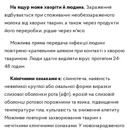
На ящур може хворіти й людина.
Зараження
відбувається при споживанні необеззараженого
молока від хворих тварин, а також через продукти
його переробки, рідше через м'ясо.
Можлива пряма передача інфекції людині
повітряно-крапельним шляхом при контакті з хворою
твариною. Люди здатні виділяти вірус протягом 24-
48 годин.
Клінічними ознаками є:
слинотеча, наявність
невеликої круглої або овальної форми виразки
слизової оболонки рота (афт), ерозій на слизовій
оболонці ротової порожнини та язика, підвищення
температури тіла, кульгавість та зниження апетиту.
Можливе повторне захворювання тварин з
нечіткими клінічними ознаками. У новонародженого