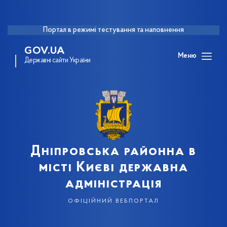
Портал в режимі тестування та наповнення
GOV.UA
Меню
Державні сайти України
Дніпровська районна в
місті Києві державна
адміністрація
офіційний вебпортал