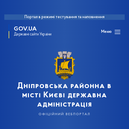
Портал в режимі тестування та наповнення
GOV.UA
Меню
Державні сайти України
Дніпровська районна в
місті Києві державна
адміністрація
офіційний вебпортал