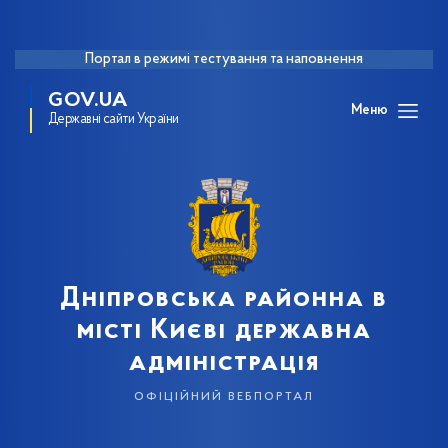
Портал в режимі тестування та наповнення
GOV.UA
Меню
Державні сайти України
Дніпровська районна в
місті Києві державна
адміністрація
офіційний вебпортал