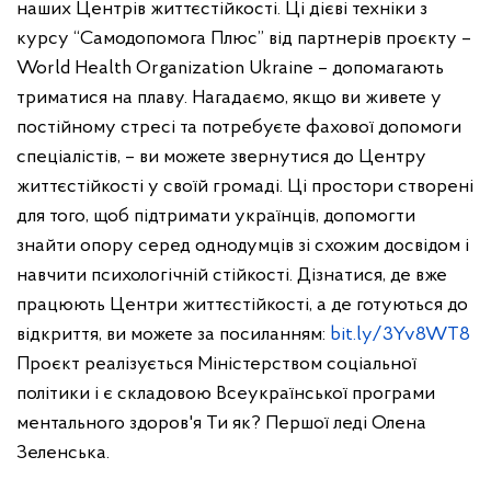
наших Центрів життєстійкості. Ці дієві техніки з
курсу “Самодопомога Плюс” від партнерів проєкту –
World Health Organization Ukraine – допомагають
триматися на плаву.
Нагадаємо, якщо ви живете у
постійному стресі та потребуєте фахової допомоги
спеціалістів, – ви можете звернутися до Центру
життєстійкості у своїй громаді.
Ці простори створені
для того, щоб підтримати українців, допомогти
знайти опору серед однодумців зі схожим досвідом і
навчити психологічній стійкості.
Дізнатися, де вже
працюють Центри життєстійкості, а де готуються до
відкриття, ви можете за посиланням:
bit.ly/3Yv8WT8
Проєкт реалізується Міністерством соціальної
політики і є складовою Всеукраїнської програми
ментального здоров'я Ти як? Першої леді Олена
Зеленська.