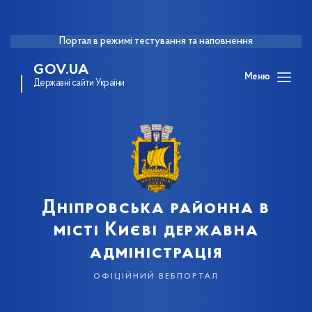
Портал в режимі тестування та наповнення
GOV.UA
Меню
Державні сайти України
Дніпровська районна в
місті Києві державна
адміністрація
офіційний вебпортал