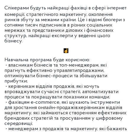
Спікерами будуть найкращі фахівці в сфері інтернет
комерції, стратегічного маркетингу, охоплення
ринків збуту за межами країни. Це і відомі блогери з
сотнями тисяч підписників в різних соціальних
мережах та представники ділових і фінансових
структур, найкращі експерти у веденні цього
бізнесу.
Навчальна програма буде корисною:
• власникам бізнесів та топ-менеджерам, які
прагнуть ефективно управлятипродажами,
оптимізувати бізнес-процеси та збільшувати
прибутки;
• керівникам відділів продажів, які хочуть
впроваджувати сучасні стратегії, автоматизувати
процеси та покращувати показники команди;
• фахівцям e-commerce, які шукають інструменти
для зростання онлайн-продажів;керівникам відділів
маркетингу, які займаються створенням ефективних
брендових стратегій та просуванням у цифровому
середовищі;
• менеджерам з продажів та маркетингу, які бажають