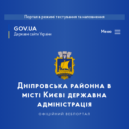
Портал в режимі тестування та наповнення
GOV.UA
Меню
Державні сайти України
Дніпровська районна в
місті Києві державна
адміністрація
офіційний вебпортал