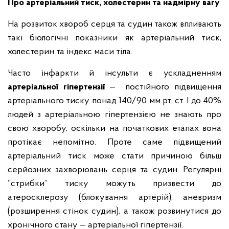
Про артеріальний тиск, холестерин та надмірну вагу
На розвиток хвороб серця та судин також впливають
такі біологічні показники як артеріальний тиск,
холестерин та індекс маси тіла.
Часто інфаркти й інсульти є ускладненням
артеріальної гіпертензії
— постійного підвищення
артеріального тиску понад 140/90 мм рт. ст. І до 40%
людей з артеріальною гіпертензією не знають про
свою хворобу, оскільки на початкових етапах вона
протікає непомітно. Проте саме підвищений
артеріальний тиск може стати причиною більш
серйозних захворювань серця та судин. Регулярні
“стрибки” тиску можуть призвести до
атеросклерозу (блокування артерій), аневризм
(розширення стінок судин), а також розвинутися до
хронічного стану — артеріальної гіпертензії.