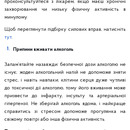
проконсультуйтеся з лікарем, якщо маєш хронічні
захворювання чи низьку фізичну активність в
минулому.
Щоб переглянути підбірку силових вправ, натисніть
тут
.
Припини вживати алкоголь
Запам’ятайте назавжди: безпечної дози алкоголю не
існує; жоден алкогольний напій не допоможе зняти
стрес, і навіть навпаки; клітини серця дуже чутливі
до токсичної дії алкоголю, тому його вживання може
призвести до інфаркту, інсульту та артеріальної
гіпертензії. Не зберігай алкоголь вдома, і найкраще
справитись зі стресом допоможе прогулянка на
свіжому повітрі або інша фізична активність.