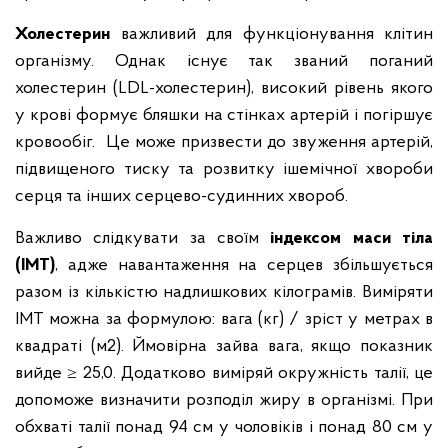
Холестерин
важливий для функціонування клітин
організму. Однак існує так званий поганий
холестерин (LDL-холестерин), високий рівень якого
у крові формує бляшки на стінках артерій і погіршує
кровообіг. Це може призвести до звуження артерій,
підвищеного тиску та розвитку ішемічної хвороби
серця та інших серцево-судинних хвороб.
Важливо слідкувати за своїм
індексом маси тіла
(ІМТ)
, адже навантаження на серцев збільшується
разом із кількістю надлишкових кілограмів. Виміряти
ІМТ можна за формулою: вага (кг) / зріст у метрах в
квадраті (м2). Ймовірна зайва вага, якщо показник
вийде ≥ 25,0. Додатково виміряй окружність талії, це
допоможе визначити розподіл жиру в організмі. При
обхваті талії понад 94 см у чоловіків і понад 80 см у