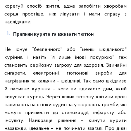
корегуй спосіб життя, адже запобігти хворобам
серця простіше, ніж лікувати і мати справу з
наслідками.
Припини курити та вживати тютюн
Не існує “безпечного” або “менш шкідливого"
куріння, і навіть “я лише іноді покурюю" теж
становить серйозну загрозу для здоров’я. Звичайні
сигарети, електронні, тютюнові вироби для
нагрівання та кальяни – шкідливі. Так само шкідливе
й пасивне куріння – коли ви вдихаєте дим, який
випускає курець. Через вплив тютюну клітини крові
налипають на стінки судин та утворюють тромби, які
можуть призвести до стенокардії, інфаркту або
інсульту. Найкраще рішення – кинути курити
назавжди, ідеальне – не починати взагалі. Про дієві