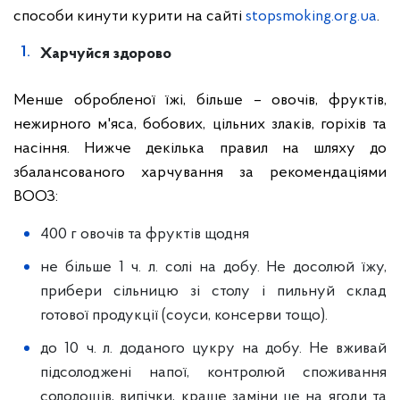
способи кинути курити на сайті
stopsmoking.org.ua
.
Харчуйся здорово
Менше обробленої їжі, більше – овочів, фруктів,
нежирного м'яса, бобових, цільних злаків, горіхів та
насіння. Нижче декілька правил на шляху до
збалансованого харчування за рекомендаціями
ВООЗ:
400 г овочів та фруктів щодня
не більше 1 ч. л. солі на добу. Не досолюй їжу,
прибери сільницю зі столу і пильнуй склад
готової продукції (соуси, консерви тощо).
до 10 ч. л. доданого цукру на добу. Не вживай
підсолоджені напої, контролюй споживання
солодощів, випічки, краще заміни це на ягоди та