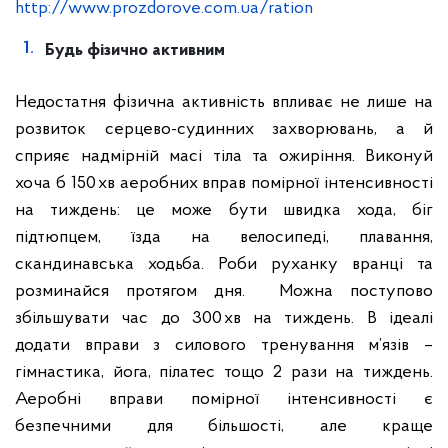
http://www.prozdorove.com.ua/ration
Будь фізично активним
Недостатня фізична активність впливає не лише на
розвиток серцево-судинних захворювань, а й
сприяє надмірній масі тіла та ожиріння. Виконуй
хоча б 150 хв аеробних вправ помірної інтенсивності
на тиждень: це може бути швидка хода, біг
підтюпцем, їзда на велосипеді, плавання,
скандинавська ходьба. Роби руханку вранці та
розминайся протягом дня. Можна поступово
збільшувати час до 300 хв на тиждень. В ідеалі
додати вправи з силового тренування м’язів –
гімнастика, йога, пілатес тощо 2 рази на тиждень.
Аеробні вправи помірної інтенсивності є
безпечними для більшості, але краще