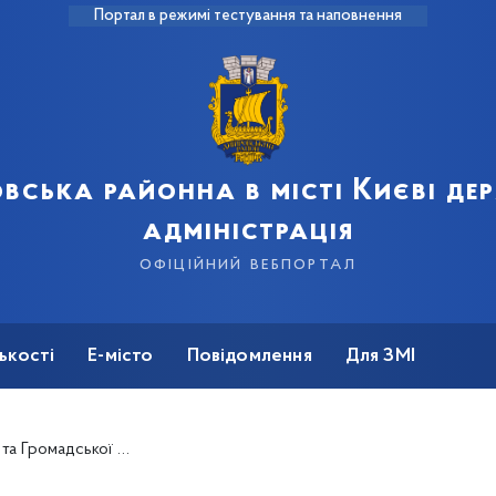
Портал в режимі тестування та наповнення
вська районна в місті Києві д
адміністрація
офіційний вебпортал
ькості
Е-місто
Повідомлення
Для ЗМІ
кий громадський рух «Лівий берег»