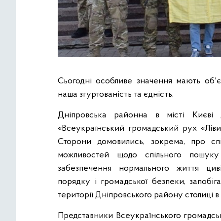
Сьогодні особливе значення мають об'є
наша згуртованість та єдність.
Дніпровська районна в місті Києві 
«Всеукраїнський громадський рух «Лів
Сторони домовились, зокрема, про с
можливостей щодо спільного пошуку
забезпечення нормального життя циві
порядку і громадської безпеки, запобі
території Дніпровського району столиці в
Представники Всеукраїнського громадськ