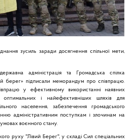
днання зусиль заради досягнення спільної мети,
державна адміністрація та Громадська спілка
ий берег» підписали меморандум про співпрацю.
півпрацю у ефективному використанні наявних
 оптимальних і найефективніших шляхів для
льного населення, забезпечення громадського
ганню адміністративним поступкам і злочинам на
 умовах воєнного стану.
ого руху "Лівий Берег", у складі Сил спеціальних