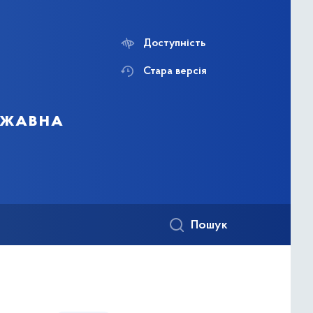
Доступність
Стара версія
ержавна
Пошук