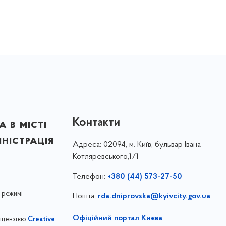
Контакти
 в місті
ністрація
Адреса:
02094, м. Київ, бульвар Івана
Котляревського,1/1
Телефон:
+380 (44) 573-27-50
 режимі
Пошта:
rda.dniprovska@kyivcity.gov.ua
Офіційний портал Києва
ліцензією
Creative