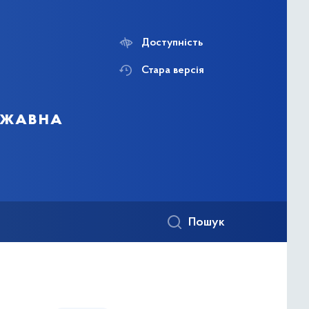
Доступність
Стара версія
ержавна
Пошук