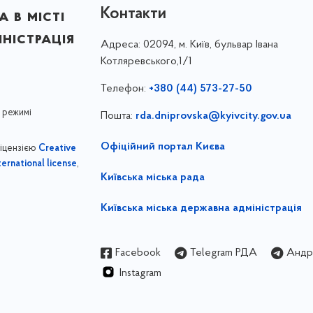
Контакти
 в місті
ністрація
Адреса:
02094, м. Київ, бульвар Івана
Котляревського,1/1
Телефон:
+380 (44) 573-27-50
 режимі
Пошта:
rda.dniprovska@kyivcity.gov.ua
Офіційний портал Києва
ліцензією
Creative
,
ernational license
Київська міська рада
Київська міська державна адміністрація
Facebook
Telegram РДА
Андрі
Instagram