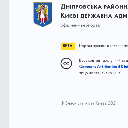
Дніпровська районна
Києві державна адмі
офіційний вебпортал
Портал працює в тестовому
Весь контент доступний за 
Commons Attribution 4.0 Int
якщо не зазначено інше
© Власність міста Києва 2021