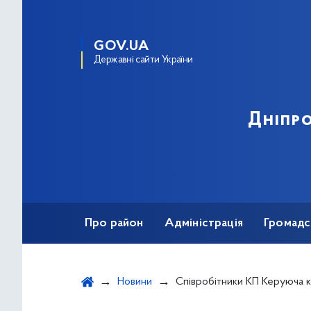
GOV.UA
Державні сайти України
Дніпро
Про район
Адміністрація
Громадс
Новини
Співробітники КП Керуюча компанія наводять ла