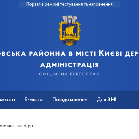
Портал в режимі тестування та наповнення
вська районна в місті Києві д
адміністрація
офіційний вебпортал
ькості
Е-місто
Повідомлення
Для ЗМІ
д на балансових територіях