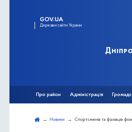
GOV.UA
Державні сайти України
Дніпро
Про район
Адміністрація
Громадс
Новини
Спортсменів та фахівців фізичної культури і спорту Дніпровського р