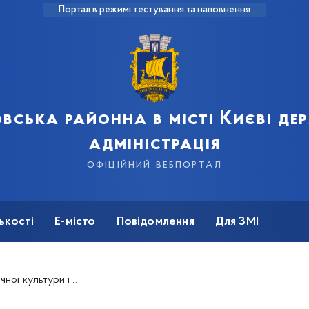
Портал в режимі тестування та наповнення
вська районна в місті Києві д
адміністрація
офіційний вебпортал
ькості
Е-місто
Повідомлення
Для ЗМІ
айону привітали з професійним святом