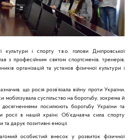
 культури і спорту т.в.о. голови Дніпровської
тав з професійним святом спортсменів, тренерів,
вників організацій та установ фізичної культури і
азначив, що росія розв’язала війну проти України,
и мобілізувала суспільство на боротьбу, зокрема й
ми досягненнями посилюють боротьбу України та
 росії в нашій країні. Об’єднавча сила спорту
и та дарує позитивні емоції.
вагомий особистий внесок у розвиток фізичної