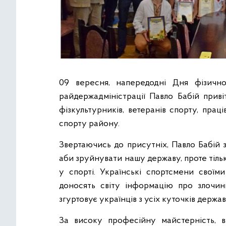
09 вересня, напередодні Дня фізичної
райдержадміністрації Павло Бабій приві
фізкультурників, ветеранів спорту, праці
спорту району.
Звертаючись до присутніх, Павло Бабій з
аби зруйнувати нашу державу, проте тільк
у спорті. Українські спортсмени свої
доносять світу інформацію про злочини
згуртовує українців з усіх куточків держав
За високу професійну майстерність, 