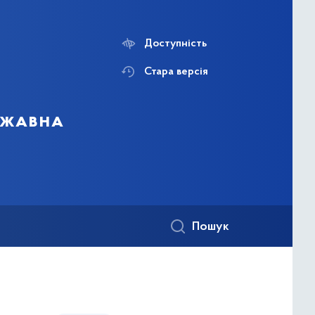
Доступність
Стара версія
ержавна
Пошук